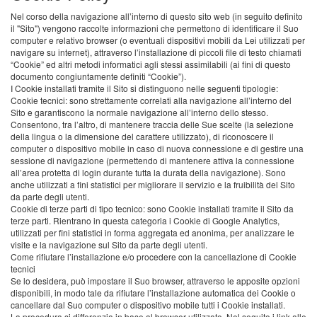
Nel corso della navigazione all’interno di questo sito web (in seguito definito
il "Sito") vengono raccolte informazioni che permettono di identificare il Suo
computer e relativo browser (o eventuali dispositivi mobili da Lei utilizzati per
navigare su internet), attraverso l’installazione di piccoli file di testo chiamati
“Cookie” ed altri metodi informatici agli stessi assimilabili (ai fini di questo
documento congiuntamente definiti “Cookie”).
I Cookie installati tramite il Sito si distinguono nelle seguenti tipologie:
Cookie tecnici: sono strettamente correlati alla navigazione all’interno del
Sito e garantiscono la normale navigazione all’interno dello stesso.
Consentono, tra l’altro, di mantenere traccia delle Sue scelte (la selezione
della lingua o la dimensione del carattere utilizzato), di riconoscere il
computer o dispositivo mobile in caso di nuova connessione e di gestire una
sessione di navigazione (permettendo di mantenere attiva la connessione
all’area protetta di login durante tutta la durata della navigazione). Sono
anche utilizzati a fini statistici per migliorare il servizio e la fruibilità del Sito
da parte degli utenti.
Cookie di terze parti di tipo tecnico: sono Cookie installati tramite il Sito da
terze parti. Rientrano in questa categoria i Cookie di Google Analytics,
utilizzati per fini statistici in forma aggregata ed anonima, per analizzare le
visite e la navigazione sul Sito da parte degli utenti.
Come rifiutare l’installazione e/o procedere con la cancellazione di Cookie
tecnici
Se lo desidera, può impostare il Suo browser, attraverso le apposite opzioni
disponibili, in modo tale da rifiutare l’installazione automatica dei Cookie o
cancellare dal Suo computer o dispositivo mobile tutti i Cookie installati.
La procedura si differenzia in base al browser utilizzato. Nel seguito i link alle