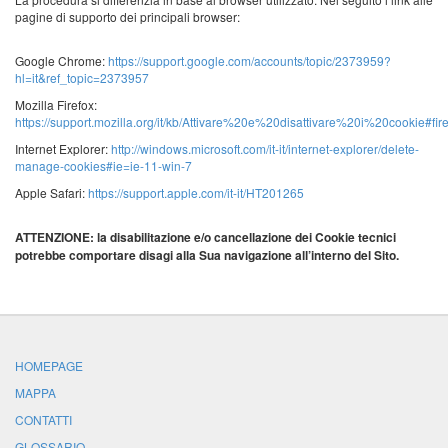
pagine di supporto dei principali browser:
Google Chrome:
https://support.google.com/accounts/topic/2373959?
hl=it&ref_topic=2373957
Mozilla Firefox:
https://support.mozilla.org/it/kb/Attivare%20e%20disattivare%20i%20cookie#fire
Internet Explorer:
http://windows.microsoft.com/it-it/internet-explorer/delete-
manage-cookies#ie=ie-11-win-7
Apple Safari:
https://support.apple.com/it-it/HT201265
ATTENZIONE: la disabilitazione e/o cancellazione dei Cookie tecnici
potrebbe comportare disagi alla Sua navigazione all’interno del Sito.
HOMEPAGE
MAPPA
CONTATTI
GLOSSARIO