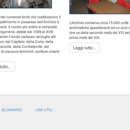
dei numerosi fondi che costituiscono il
patrimonio in possesso dell'Archivio è
L’Archivio conserva circa 15.000 unità
varia. Il nucleo più antico è composto
archivistiche appartenenti ad un arco 
rgamene, datate dal 1099 al XVIII
che va dalla seconda metà del XVI seco
ntre il fondo cartaceo raccoglie atti
prima metà del XXI.
o, del Capitolo, della Curia, della
covile, delle Confraternite, dei
Leggi tutto...
di clausura femminili, scritture notarili
utto...
GLOSSARIO
LINK UTILI