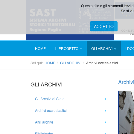
Questo sito o gli strumenti terzi d
Se si vu
ACCETTO
HOME
IL PROGETTO
GLI ARCHIVI
I D
Sei qui:
HOME
GLI ARCHIVI
Archivi ecclesiastici
Archiv
GLI ARCHIVI
Gli Archivi di Stato
Archivi ecclesiastici
Altri archivi
Biblioteche